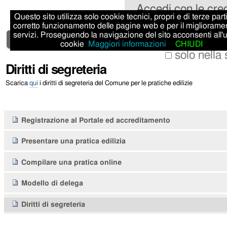
Salta
Strumenti
Sezioni
Accedi con le cre
Questo sito utilizza solo cookie tecnici, propri e di terze parti,
ai
personali
corretto funzionamento delle pagine web e per il migliorame
Cerca nel sito
servizi. Proseguendo la navigazione del sito acconsenti all'
contenuti.
Home
Istruzioni
cookie
Maggiori informazioni
CHIUDI
|
solo nella
Diritti di segreteria
Ricerca
Salta
avanzata…
alla
Scarica
qui
i diritti di segreteria del Comune per le pratiche edilizie
navigazione
Navigazione
Registrazione al Portale ed accreditamento
Presentare una pratica edilizia
Compilare una pratica online
Modello di delega
Diritti di segreteria