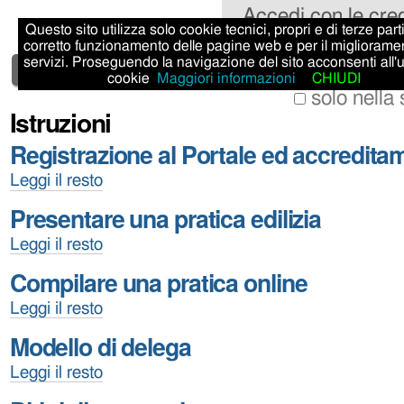
Salta
Strumenti
Sezioni
Accedi con le cre
Questo sito utilizza solo cookie tecnici, propri e di terze parti,
ai
personali
corretto funzionamento delle pagine web e per il migliorame
Cerca nel sito
servizi. Proseguendo la navigazione del sito acconsenti all'
contenuti.
Home
Istruzioni
cookie
Maggiori informazioni
CHIUDI
|
solo nella
Istruzioni
Ricerca
Salta
avanzata…
Registrazione al Portale ed accredita
alla
Registrazione
navigazione
Leggi il resto
al
Presentare una pratica edilizia
Portale
ed
Presentare
Leggi il resto
accreditamento
una
-
Compilare una pratica online
pratica
edilizia
Compilare
Leggi il resto
-
una
Modello di delega
pratica
online
Modello
Leggi il resto
-
di
delega