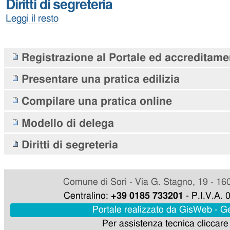
Diritti di segreteria
-
Diritti
Leggi il resto
di
segreteria
-
Navigazione
Registrazione al Portale ed accreditame
Presentare una pratica edilizia
Compilare una pratica online
Modello di delega
Diritti di segreteria
Comune di Sori - Via G. Stagno, 19 - 16
Centralino:
+39 0185 733201
- P.I.V.A.
Portale realizzato da GisWeb - 
Per assistenza tecnica cliccar