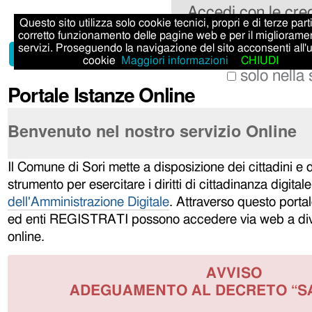
Salta
Strumenti
Sezioni
Accedi con le cre
Questo sito utilizza solo cookie tecnici, propri e di terze parti,
ai
personali
corretto funzionamento delle pagine web e per il migliorame
Cerca nel sito
servizi. Proseguendo la navigazione del sito acconsenti all'
contenuti.
Home
Istruzioni
cookie
Maggiori informazioni
CHIUDI
|
solo nella
Portale Istanze Online
Ricerca
Salta
avanzata…
alla
Benvenuto nel nostro servizio Online
navigazione
Il Comune di Sori mette a disposizione dei cittadini e
strumento per esercitare i diritti di cittadinanza digitale
dell'Amministrazione Digitale
. Attraverso questo portale
ed enti REGISTRATI possono accedere via web a diver
online.
AVVISO
ADEGUAMENTO AL DECRETO “S